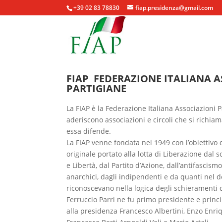
+39 02 83 78830
fiap.presidenza@gmail.com
FIAP FEDERAZIONE ITALIANA A
PARTIGIANE
La FIAP è la Federazione Italiana Associazioni 
aderiscono associazioni e circoli che si richiam
essa difende.
La FIAP venne fondata nel 1949 con l’obiettivo d
originale portato alla lotta di Liberazione dal s
e Libertà, dal Partito d’Azione, dall’antifascismo
anarchici, dagli indipendenti e da quanti nel 
riconoscevano nella logica degli schieramenti 
Ferruccio Parri ne fu primo presidente e princ
alla presidenza Francesco Albertini, Enzo Enriq