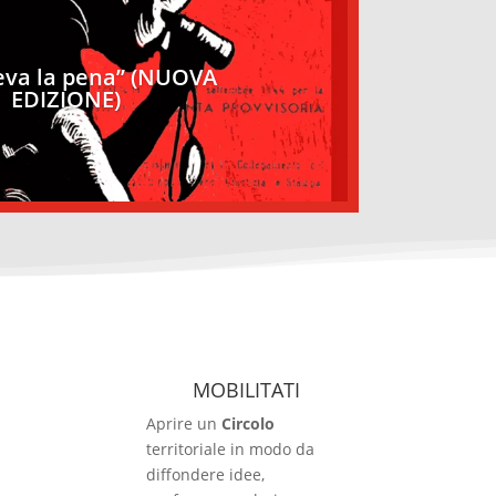
eva la pena” (NUOVA
EDIZIONE)
MOBILITATI
Aprire un
Circolo
territoriale in modo da
diffondere idee,