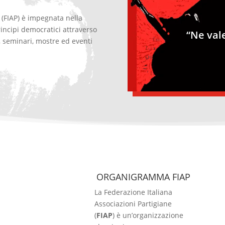
 (FIAP) è impegnata nella
incipi democratici attraverso
“Ne val
i, seminari, mostre ed eventi
ORGANIGRAMMA FIAP
La Federazione Italiana
Associazioni Partigiane
(
FIAP
) è un’organizzazione