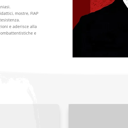
niasi.
idattici, mostre, FIAP
 Resistenza.
ioni e aderisce alla
Combattentistiche e