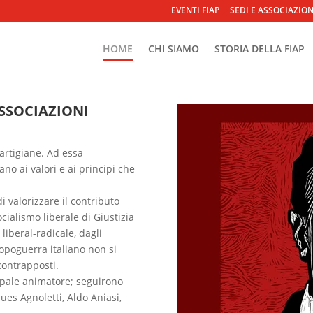
EVENTI FIAP
SEDI E ASSOCIAZIO
HOME
CHI SIAMO
STORIA DELLA FIAP
SSOCIAZIONI
Partigiane. Ad essa
ano ai valori e ai principi che
i valorizzare il contributo
ocialismo liberale di Giustizia
 liberal-radicale, dagli
dopoguerra italiano non si
contrapposti.
ipale animatore; seguirono
ues Agnoletti, Aldo Aniasi,