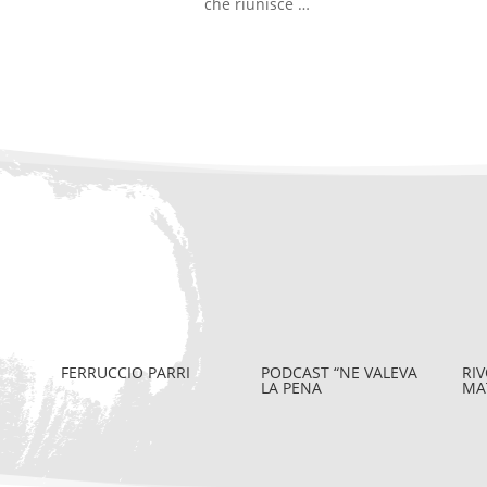
che riunisce …
FERRUCCIO PARRI
PODCAST “NE VALEVA
RIV
LA PENA
MA