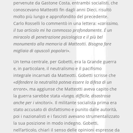
pervenute da Gastone Costa, entrambi socialisti, che
conoscevano Matteotti fin dagli anni Dieci, risultò
molto più lungo e approfondito del precedente.
Carlo Rosselli lo commentò in una lettera:
«
carissimo,
il tuo articolo mi ha commosso profondamente. È un
miracolo di penetrazione psicologica e il più bel
monumento alla memoria di Matteotti. Bisogna fare
migliaia di opuscoli popolari
».
Un tema centrale, per Gobetti, era la Grande guerra
e, in particolare, il neutralismo e il pacifismo
integrale incarnati da Matteotti. Gobetti scrisse che
«difendere la neutralità poteva essere la difesa di un
errore»
, ma aggiunse che Matteotti aveva capito che
la guerra sarebbe stata
«lunga, difficile, disastrosa
anche per i vincitori».
Il militante socialista prima era
stato accusato di disfattismo e punito dalle autorità,
poi i nazionalisti e i fascisti avevano strumentalizzato
la sua posizione in modo indegno. Gobetti,
nell’articolo, chiarì il senso delle opinioni espresse da