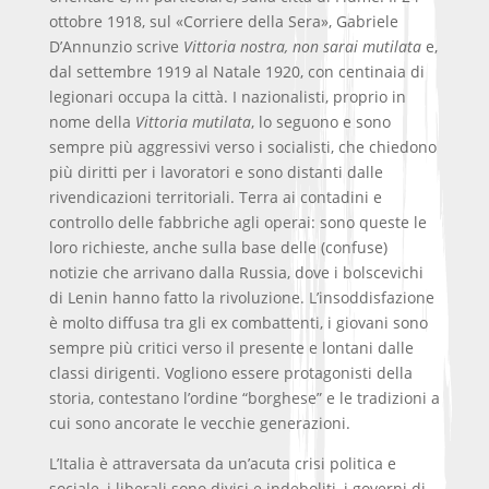
ottobre 1918, sul «Corriere della Sera», Gabriele
D’Annunzio scrive
Vittoria nostra, non sarai mutilata
e,
dal settembre 1919 al Natale 1920, con centinaia di
legionari occupa la città. I nazionalisti, proprio in
nome della
Vittoria mutilata
, lo seguono e sono
sempre più aggressivi verso i socialisti, che chiedono
più diritti per i lavoratori e sono distanti dalle
rivendicazioni territoriali. Terra ai contadini e
controllo delle fabbriche agli operai: sono queste le
loro richieste, anche sulla base delle (confuse)
notizie che arrivano dalla Russia, dove i bolscevichi
di Lenin hanno fatto la rivoluzione. L’insoddisfazione
è molto diffusa tra gli ex combattenti, i giovani sono
sempre più critici verso il presente e lontani dalle
classi dirigenti. Vogliono essere protagonisti della
storia, contestano l’ordine “borghese” e le tradizioni a
cui sono ancorate le vecchie generazioni.
L’Italia è attraversata da un’acuta crisi politica e
sociale, i liberali sono divisi e indeboliti, i governi di