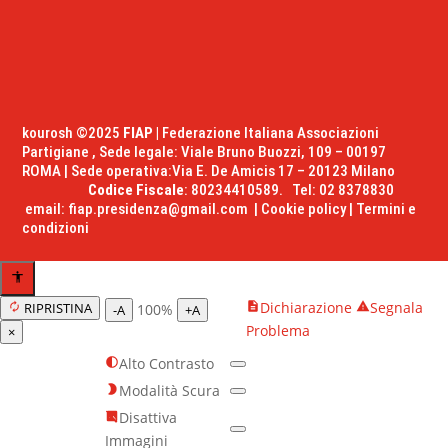
kourosh ©2025
FIAP |
Federazione Italiana Associazioni
Partigiane , Sede legale: Viale Bruno Buozzi, 109 – 00197
ROMA | Sede operativa:Via E. De Amicis 17 – 20123 Milano
Codice Fiscale
: 80234410589. Tel: 02 8378830
email:
fiap.presidenza@gmail.com
|
Cookie policy
|
Termini e
condizioni
Dichiarazione
Segnala
RIPRISTINA
100%
-A
+A
Problema
×
Alto Contrasto
Modalità Scura
Disattiva
Immagini