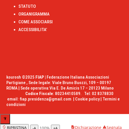
STATUTO
ORGANIGRAMMA
COME ASSOCIARSI
ACCESSIBILITA’
kourosh ©2025
FIAP |
Federazione Italiana Associazioni
Partigiane , Sede legale: Viale Bruno Buozzi, 109 – 00197
ROMA | Sede operativa:Via E. De Amicis 17 – 20123 Milano
Codice Fiscale
: 80234410589. Tel: 02 8378830
email:
fiap.presidenza@gmail.com
|
Cookie policy
|
Termini e
condizioni
Dichiarazione
Segnala
RIPRISTINA
100%
-A
+A