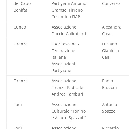
del Capo
Partigiani Antonio
Converso
Bonifati
Gramsci Tirreno
Cosentino FIAP
Cuneo
Associazione
Alexandra
Duccio Galimberti
Casu
Firenze
FIAP Toscana -
Luciano
Federazione
Gianluca
Italiana
Calì
Associazioni
Partigiane
Firenze
Associazione
Ennio
Firenze Radicale -
Bazzoni
Andrea Tamburi
Forlì
Associazione
Antonio
Culturale "Tonino
Spazzoli
e Arturo Spazzoli"
Forlì
Associazione
Riccardo