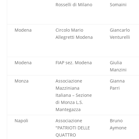
Rosselli di Milano
Somaini
Modena
Circolo Mario
Giancarlo
Allegretti Modena
Venturelli
Modena
FIAP sez. Modena
Giulia
Manzini
Monza
Associazione
Gianna
Mazziniana
Parri
Italiana – Sezione
di Monza L.S.
Mantegazza
Napoli
Associazione
Bruno
"PATRIOTI DELLE
Aymone
QUATTRO