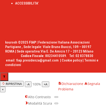
ACCESSIBILITA’
kourosh ©2025
FIAP |
Federazione Italiana Associazioni
Partigiane , Sede legale: Viale Bruno Buozzi, 109 – 00197
ROMA | Sede operativa:Via E. De Amicis 17 – 20123 Milano
Codice Fiscale
: 80234410589. Tel: 02 8378830
email:
fiap.presidenza@gmail.com
|
Cookie policy
|
Termini e
condizioni
Dichiarazione
Segnala
RIPRISTINA
100%
-A
+A
Problema
×
Alto Contrasto
Modalità Scura