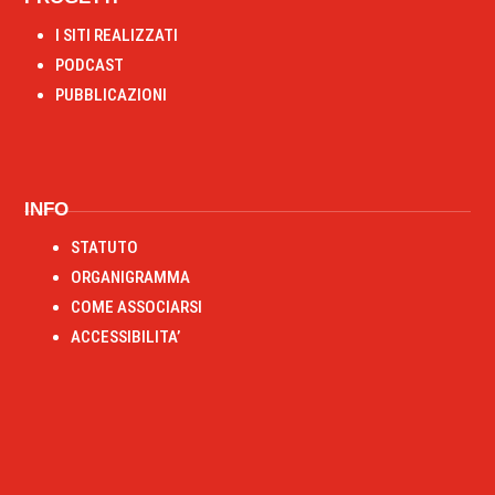
I SITI REALIZZATI
PODCAST
PUBBLICAZIONI
RIPRISTINA
INFO
-A
100%
+A
STATUTO
ORGANIGRAMMA
Alto Contrasto
COME ASSOCIARSI
Modalità Scura
ACCESSIBILITA’
Disattiva Immagini
Evidenzia Link
Modalità Lettura
Navigazione Tastiera
Cursore Grande