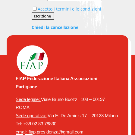
Accetto i termini e le condizioni
Chiedi la cancellazione
FIAP Federazione Italiana Associazioni
Partigiane
Sede legale:
Viale Bruno Buozzi, 109 – 00197
ROMA
Sede operativa:
Via E. De Amicis 17 – 20123 Milano
Tel: +39 02 83 78830
email: fiap.presidenza@gmail.com