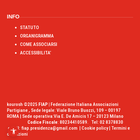
RIPRISTINA
INFO
-A
100%
+A
STATUTO
ORGANIGRAMMA
Alto Contrasto
COME ASSOCIARSI
Modalità Scura
ACCESSIBILITA’
Disattiva Immagini
Evidenzia Link
Modalità Lettura
Navigazione Tastiera
Cursore Grande
Guida Lettura
kourosh ©2025
FIAP |
Federazione Italiana Associazioni
Lettura Vocale
Leggi
Partigiane , Sede legale: Viale Bruno Buozzi, 109 – 00197
ROMA | Sede operativa:Via E. De Amicis 17 – 20123 Milano
Codice Fiscale
: 80234410589. Tel: 02 8378830
Dichiarazione
email:
fiap.presidenza@gmail.com
|
Cookie policy
|
Termini e
condizioni
Segnala Problema