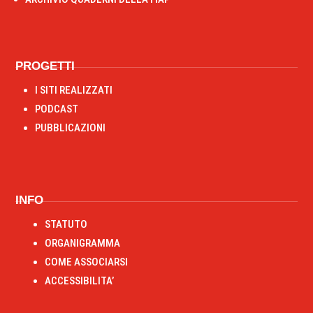
PROGETTI
I SITI REALIZZATI
PODCAST
PUBBLICAZIONI
RIPRISTINA
INFO
-A
100%
+A
STATUTO
ORGANIGRAMMA
Alto Contrasto
COME ASSOCIARSI
Modalità Scura
ACCESSIBILITA’
Disattiva Immagini
Evidenzia Link