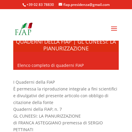
+39 02 83 78830
fiap.presidenza@gmail.com
QUADERNI DELLA FIAP | GL CUNEESI: LA
PIANURIZZAZIONE
Elenco completo di quaderni FIAP
I Quaderni della FIAP
È permessa la riproduzione integrale a fini scientifici
e divulgativi del presente articolo con obbligo di
citazione della fonte
Quaderni della FIAP, n. 7
GL CUNEESI: LA PIANURIZZAZIONE
di FRANCA ASTEGGIANO premessa di SERGIO
PETTINATI