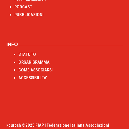
PODCAST
PUBBLICAZIONI
RIPRISTINA
INFO
-A
100%
+A
STATUTO
ORGANIGRAMMA
Alto Contrasto
COME ASSOCIARSI
Modalità Scura
ACCESSIBILITA’
Disattiva Immagini
Evidenzia Link
Modalità Lettura
Navigazione Tastiera
Cursore Grande
Guida Lettura
kourosh ©2025
FIAP |
Federazione Italiana Associazioni